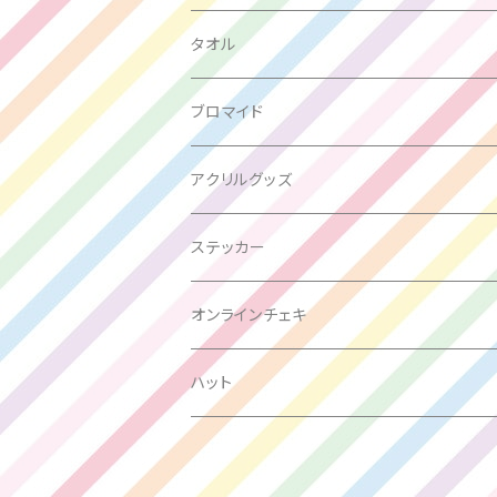
箱推し
タオル
大場はるか
ブロマイド
峰島こまき
アクリルグッズ
西嶋菜々子
ステッカー
竹内月音
オンラインチェキ
瀬戸みなみ
ハット
三好麗奈