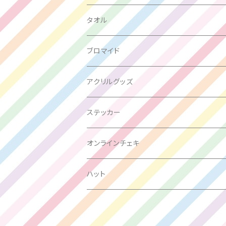
箱推し
タオル
大場はるか
ブロマイド
峰島こまき
アクリルグッズ
西嶋菜々子
ステッカー
竹内月音
オンラインチェキ
瀬戸みなみ
ハット
三好麗奈