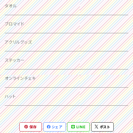
箱推し
タオル
大場はるか
ブロマイド
峰島こまき
アクリルグッズ
西嶋菜々子
ステッカー
竹内月音
オンラインチェキ
瀬戸みなみ
ハット
三好麗奈
保存
シェア
LINE
ポスト
百瀬ひより