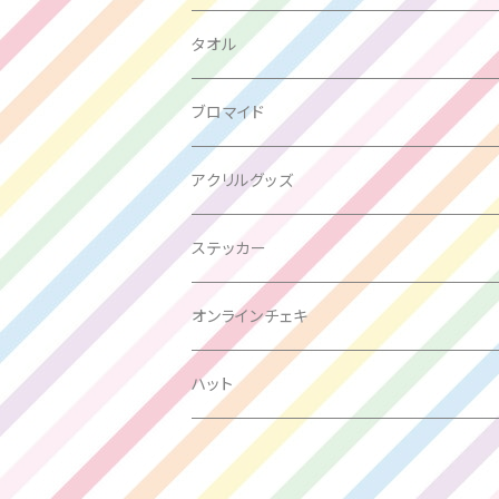
箱推し
タオル
大場はるか
ブロマイド
峰島こまき
アクリルグッズ
西嶋菜々子
ステッカー
竹内月音
オンラインチェキ
瀬戸みなみ
ハット
三好麗奈