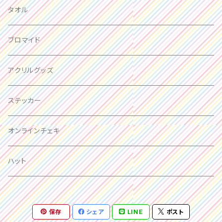
箱推し
タオル
大場はるか
ブロマイド
峰島こまき
アクリルグッズ
西嶋菜々子
ステッカー
竹内月音
オンラインチェキ
瀬戸みなみ
ハット
三好麗奈
保存
シェア
LINE
ポスト
百瀬ひより